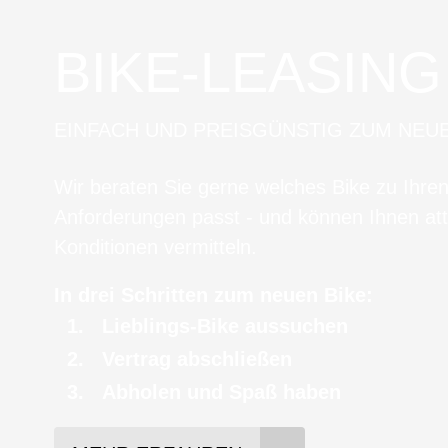
BIKE-LEASING
EINFACH UND PREISGÜNSTIG ZUM NEU
Wir beraten Sie gerne welches Bike zu Ihre
Anforderungen passt - und können Ihnen att
Konditionen vermitteln.
In drei Schritten zum neuen Bike:
Lieblings-Bike aussuchen
Vertrag abschließen
Abholen und Spaß haben