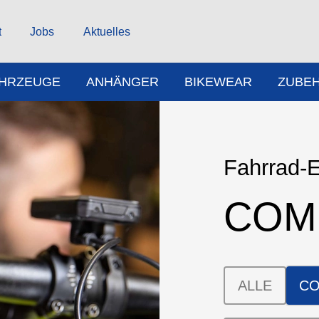
t
Jobs
Aktuelles
AHRZEUGE
ANHÄNGER
BIKEWEAR
ZUBE
Fahrrad-E
COM
ALLE
C