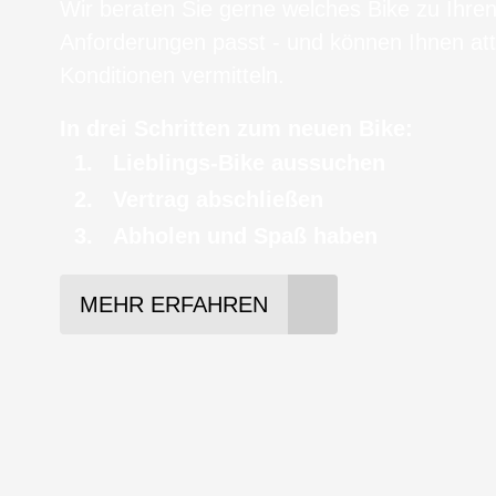
Wir beraten Sie gerne welches Bike zu Ihre
Anforderungen passt - und können Ihnen att
Konditionen vermitteln.
In drei Schritten zum neuen Bike:
Lieblings-Bike aussuchen
Vertrag abschließen
Abholen und Spaß haben
MEHR ERFAHREN