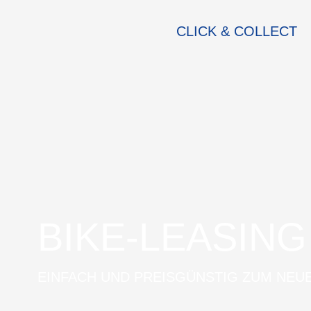
CLICK & COLLECT
BIKE-LEASING
EINFACH UND PREISGÜNSTIG ZUM NEU