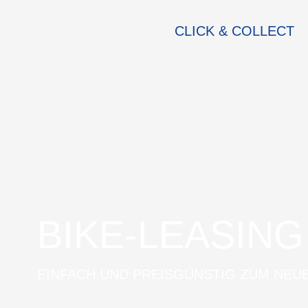
CLICK & COLLECT
BIKE-LEASING
EINFACH UND PREISGÜNSTIG ZUM NEU