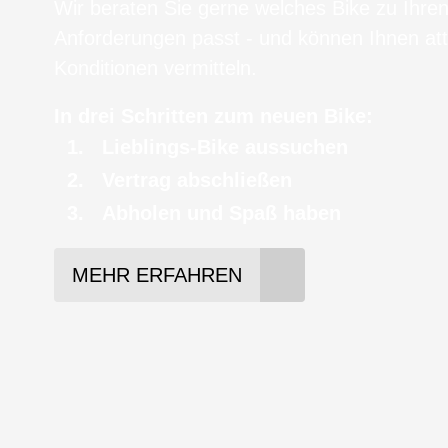
Wir beraten Sie gerne welches Bike zu Ihre
Anforderungen passt - und können Ihnen att
Konditionen vermitteln.
In drei Schritten zum neuen Bike:
Lieblings-Bike aussuchen
Vertrag abschließen
Abholen und Spaß haben
MEHR ERFAHREN