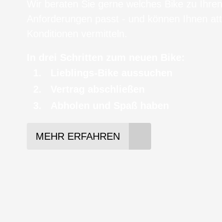
Wir beraten Sie gerne welches Bike zu Ihre
Anforderungen passt - und können Ihnen att
Konditionen vermitteln.
In drei Schritten zum neuen Bike:
Lieblings-Bike aussuchen
Vertrag abschließen
Abholen und Spaß haben
MEHR ERFAHREN