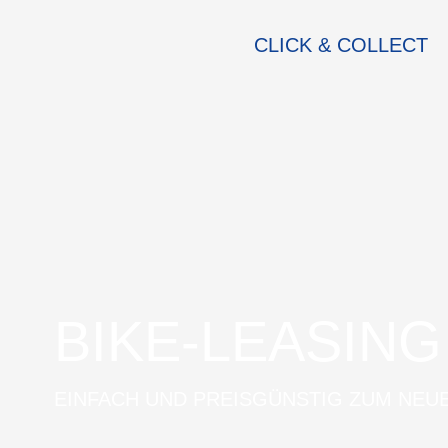
CLICK & COLLECT
BIKE-LEASING
EINFACH UND PREISGÜNSTIG ZUM NEU