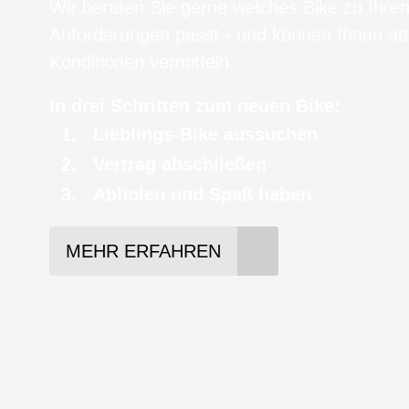
Wir beraten Sie gerne welches Bike zu Ihre
Anforderungen passt - und können Ihnen att
Konditionen vermitteln.
In drei Schritten zum neuen Bike:
Lieblings-Bike aussuchen
Vertrag abschließen
Abholen und Spaß haben
MEHR ERFAHREN