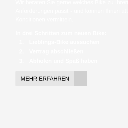
Wir beraten Sie gerne welches Bike zu Ihre
Anforderungen passt - und können Ihnen att
Konditionen vermitteln.
In drei Schritten zum neuen Bike:
Lieblings-Bike aussuchen
Vertrag abschließen
Abholen und Spaß haben
MEHR ERFAHREN