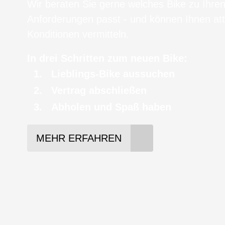
Wir beraten Sie gerne welches Bike zu Ihre
Anforderungen passt - und können Ihnen att
Konditionen vermitteln.
In drei Schritten zum neuen Bike:
Lieblings-Bike aussuchen
Vertrag abschließen
Abholen und Spaß haben
MEHR ERFAHREN