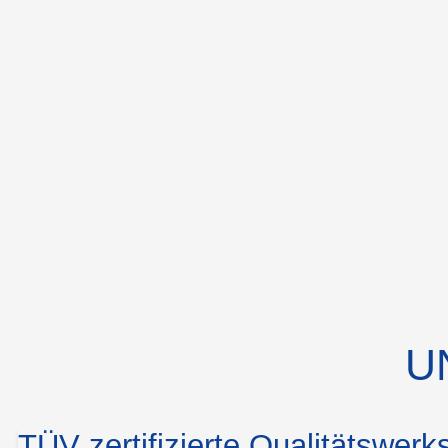
U
TÜV zertifizierte Qualitätswerks