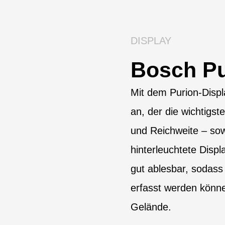
DISPLAY
Bosch Pu
Mit dem Purion-Displ
an, der die wichtig
und Reichweite – so
hinterleuchtete Displ
gut ablesbar, sodass 
erfasst werden könne
Gelände.