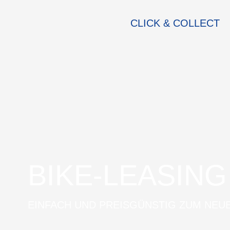
CLICK & COLLECT
BIKE-LEASING
EINFACH UND PREISGÜNSTIG ZUM NEU