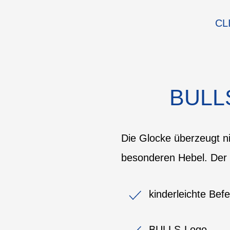
CL
BULL
Die Glocke überzeugt n
besonderen Hebel. Der 
kinderleichte Bef
BULLS-Logo